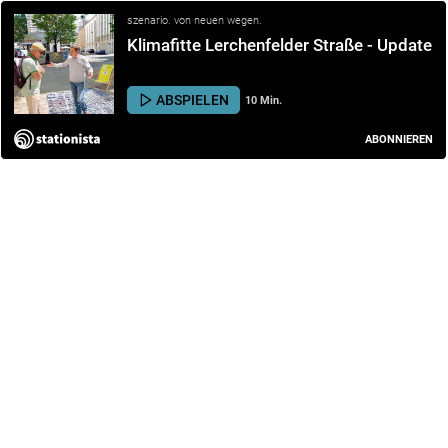
szenario. von neuen wegen.
Klimafitte Lerchenfelder Straße - Update
ABSPIELEN
10 Min.
ABONNIEREN