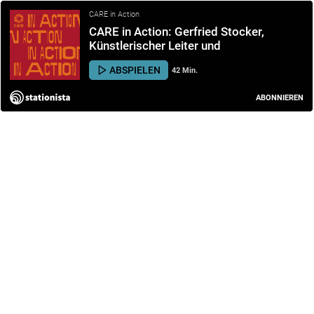
CARE in Action
CARE in Action: Gerfried Stocker,
Künstlerischer Leiter und
Geschäftsführer des Ars Electronica
ABSPIELEN
42 Min.
Center Linz
ABONNIEREN