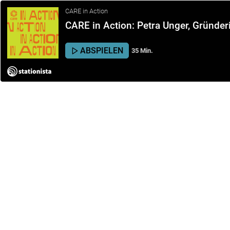
CARE in Action
CARE in Action: Petra Unger, Gründe
ABSPIELEN
35 Min.