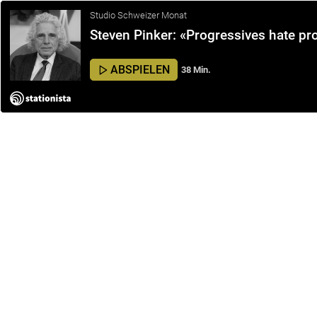
Studio Schweizer Monat
Steven Pinker: «Progressives hate pr
ABSPIELEN
38 Min.