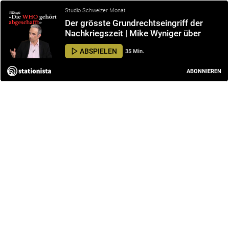
Studio Schweizer Monat
Der grösste Grundrechtseingriff der
Nachkriegszeit | Mike Wyniger über
seine neue Corona-Doku
ABSPIELEN
35 Min.
ABONNIEREN