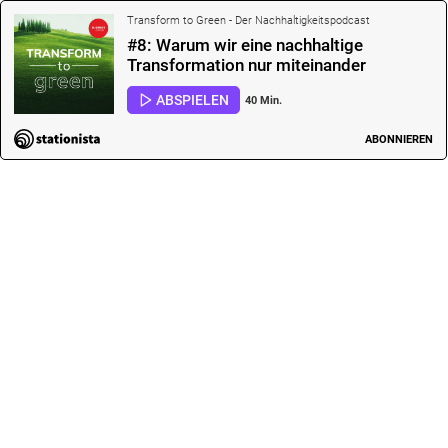
Transform to Green - Der Nachhaltigkeitspodcast
#8: Warum wir eine nachhaltige
Transformation nur miteinander
schaffen können. Interview mit Julia
ABSPIELEN
40 Min.
Raupp und Elena Stelz…
ABONNIEREN