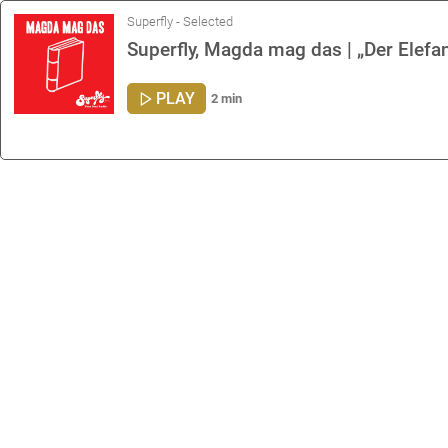
Superfly - Selected
Superfly, Magda mag das | „Der Elef
PLAY
2 min