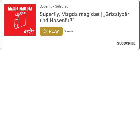
Superfly - Selected
Superfly, Magda mag das | „Grizzlybär
und Hasenfuß"
PLAY
2 min
SUBSCRIBE