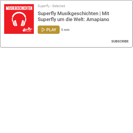
Superfly - Selected
Superfly Musikgeschichten | Mit
Superfly um die Welt: Amapiano
Underground Females
PLAY
5 min
SUBSCRIBE