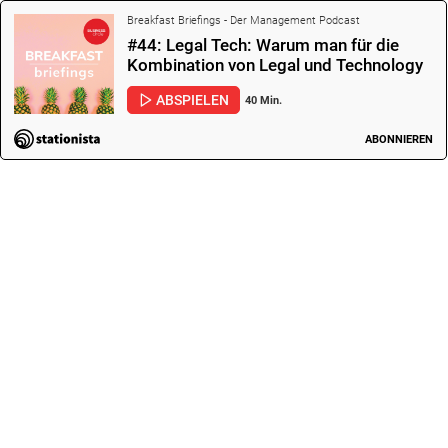
Breakfast Briefings - Der Management Podcast
#44: Legal Tech: Warum man für die
Kombination von Legal und Technology
kein Nerd sein muss. Interview mit
ABSPIELEN
40 Min.
Katharina Bis…
ABONNIEREN