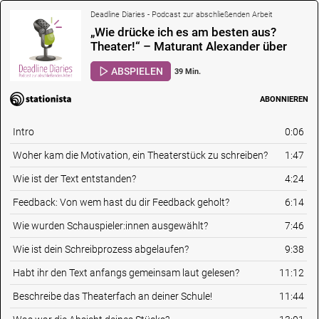
Deadline Diaries - Podcast zur abschließenden Arbeit
„Wie drücke ich es am besten aus?
Theater!“ – Maturant Alexander über
sein Theaterstück „Lost on Screen“
ABSPIELEN
39 Min.
ABONNIEREN
Intro
0:06
Woher kam die Motivation, ein Theaterstück zu schreiben?
1:47
Wie ist der Text entstanden?
4:24
Feedback: Von wem hast du dir Feedback geholt?
6:14
Wie wurden Schauspieler:innen ausgewählt?
7:46
Wie ist dein Schreibprozess abgelaufen?
9:38
Habt ihr den Text anfangs gemeinsam laut gelesen?
11:12
Beschreibe das Theaterfach an deiner Schule!
11:44