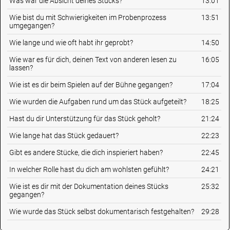
Was war die Absicht deines Stücks?
13:01
Wie bist du mit Schwierigkeiten im Probenprozess
13:51
umgegangen?
Wie lange und wie oft habt ihr geprobt?
14:50
Wie war es für dich, deinen Text von anderen lesen zu
16:05
lassen?
Wie ist es dir beim Spielen auf der Bühne gegangen?
17:04
Wie wurden die Aufgaben rund um das Stück aufgeteilt?
18:25
Hast du dir Unterstützung für das Stück geholt?
21:24
Wie lange hat das Stück gedauert?
22:23
Gibt es andere Stücke, die dich inspieriert haben?
22:45
In welcher Rolle hast du dich am wohlsten gefühlt?
24:21
Wie ist es dir mit der Dokumentation deines Stücks
25:32
gegangen?
Wie wurde das Stück selbst dokumentarisch festgehalten?
29:28
Wie hast du deine ABA präsentiert und was wurdest du
30:15