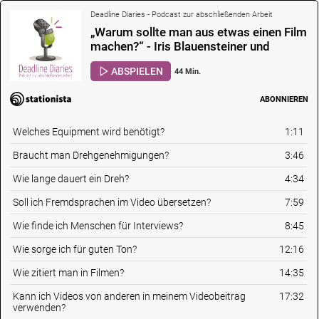
Deadline Diaries - Podcast zur abschließenden Arbeit
„Warum sollte man aus etwas einen Film
machen?“ - Iris Blauensteiner und
Corinna Malecha über das Format
ABSPIELEN
44 Min.
Videobeitrag
ABONNIEREN
Welches Equipment wird benötigt?
1:11
Braucht man Drehgenehmigungen?
3:46
Wie lange dauert ein Dreh?
4:34
Soll ich Fremdsprachen im Video übersetzen?
7:59
Wie finde ich Menschen für Interviews?
8:45
Wie sorge ich für guten Ton?
12:16
Wie zitiert man in Filmen?
14:35
Kann ich Videos von anderen in meinem Videobeitrag
17:32
verwenden?